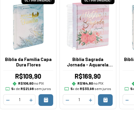
ÚLTIMA UNIDADE!
ÚLTIMA UNIDADE!
Bíblia da Família Capa
Bíblia Sagrada
Bíbl
Dura Flores
Jornada - Aquarela
Rosa
R$109,90
R$169,90
R$106,60
no PIX
R$164,80
no PIX
5
x de
R$21,98
sem juros
5
x de
R$33,98
sem juros
5