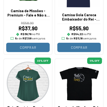
Camisa de Missões -
Camisa Gola Careca
Premium - Fale e Não se
Embaixador do Rei -
Cale
R$58,90
Forjado
R$37,90
R$55,90
R$36,76
no PIX
R$54,22
no PIX
5
x de
R$7,58
sem juros
5
x de
R$11,18
sem juros
COMPRAR
COMPRAR
33
% OFF
11
% OFF