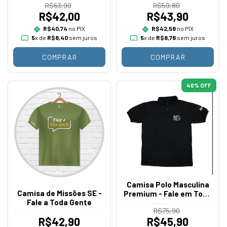
R$63,90
R$59,80
R$42,00
R$43,90
R$40,74
no PIX
R$42,58
no PIX
5
x de
R$8,40
sem juros
5
x de
R$8,78
sem juros
COMPRAR
COMPRAR
40
% OFF
Camisa Polo Masculina
Camisa de Missões SE -
Premium - Fale em Todo
Fale a Toda Gente
o Tempo
R$75,90
R$42,90
R$45,90