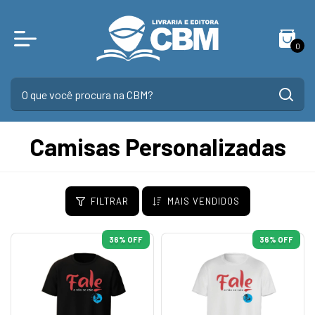
0
Camisas Personalizadas
FILTRAR
MAIS VENDIDOS
36
% OFF
36
% OFF