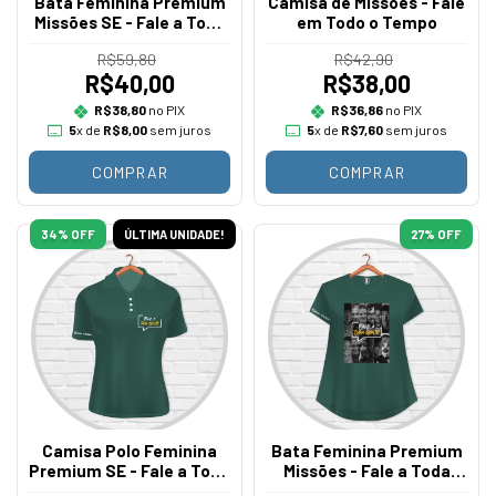
Bata Feminina Premium
Camisa de Missões - Fale
Missões SE - Fale a Toda
em Todo o Tempo
Gente
R$59,80
R$42,90
R$40,00
R$38,00
R$38,80
no PIX
R$36,86
no PIX
5
x de
R$8,00
sem juros
5
x de
R$7,60
sem juros
COMPRAR
COMPRAR
34
% OFF
ÚLTIMA UNIDADE!
27
% OFF
Camisa Polo Feminina
Bata Feminina Premium
Premium SE - Fale a Toda
Missões - Fale a Toda
Gente
Gente