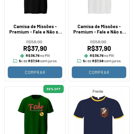
Camisa de Missões -
Camisa de Missões -
Premium - Fale e Não se
Premium - Fale e Não se
Cale
Cale
R$58,90
R$58,90
R$37,90
R$37,90
R$36,76
no PIX
R$36,76
no PIX
5
x de
R$7,58
sem juros
5
x de
R$7,58
sem juros
COMPRAR
COMPRAR
36
% OFF