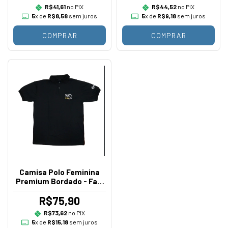
R$41,61
no PIX
R$44,52
no PIX
5
x de
R$8,58
sem juros
5
x de
R$9,18
sem juros
COMPRAR
COMPRAR
Camisa Polo Feminina
Premium Bordado - Fale
em Todo o Tempo
R$75,90
R$73,62
no PIX
5
x de
R$15,18
sem juros