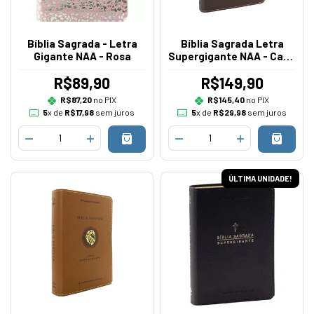
Bíblia Sagrada - Letra
Bíblia Sagrada Letra
Gigante NAA - Rosa
Supergigante NAA - Capa
Luxo Vinho Arvore
R$89,90
R$149,90
R$87,20
no PIX
R$145,40
no PIX
5
x de
R$17,98
sem juros
5
x de
R$29,98
sem juros
ÚLTIMA UNIDADE!