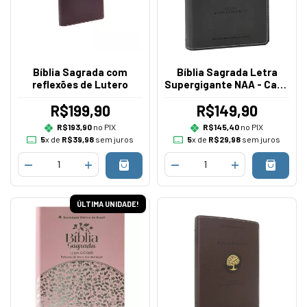
Bíblia Sagrada com
Bíblia Sagrada Letra
reflexões de Lutero
Supergigante NAA - Capa
Luxo Cinza Peixe
R$199,90
R$149,90
R$193,90
no PIX
R$145,40
no PIX
5
x de
R$39,98
sem juros
5
x de
R$29,98
sem juros
ÚLTIMA UNIDADE!