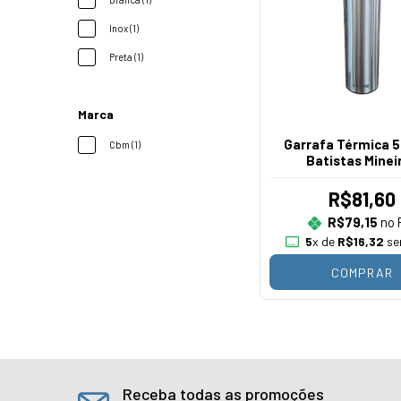
Inox (1)
Preta (1)
Marca
Garrafa Térmica 5
Cbm (1)
Batistas Minei
R$81,60
R$79,15
no 
5
x de
R$16,32
se
COMPRAR
Receba todas as promoções