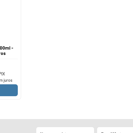
00ml -
ros
PIX
m juros