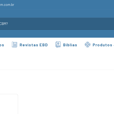
bm.com.br
os
Revistas EBD
Bíblias
Produtos