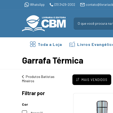
WhatsApp
(31) 3429-2002
contato@livrariac
Toda a Loja
Livros Evangélic
Garrafa Térmica
Produtos Batistas
MAIS VENDIDOS
Mineiros
Filtrar por
Cor
Branca (1)