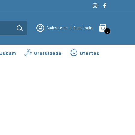
Cadastre-se
|
Fazer login
0
 Jubam
Gratuidade
Ofertas