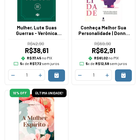
Mulher, Lute Suas
Conheça Melhor Sua
Guerras - Verônica
Personalidade | Donna
Gonçalves
Partow
R$42,90
R$69,90
R$38,61
R$62,91
R$37,45
no PIX
R$61,02
no PIX
5
x de
R$7,72
sem juros
5
x de
R$12,58
sem juros
10
% OFF
ÚLTIMA UNIDADE!