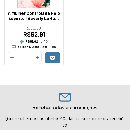
A Mulher Controlada Pelo
Espírito | Beverly LaHaye
| Capa Dura
R$69,90
R$62,91
R$61,02
no PIX
5
x de
R$12,58
sem juros
Receba todas as promoções
Quer receber nossas ofertas? Cadastre-se e comece a recebê-
las!