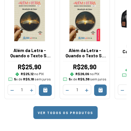
Bo
Além da Letra -
Além da Letra -
Cam
Quando o Texto Se
Quando o Texto Se
Ju
Torna Prática -
Torna Prática -
R$25,90
R$26,90
Aluno
Professor
R$25,12
no PIX
R$26,09
no PIX
5
5
x de
R$5,18
sem juros
5
x de
R$5,38
sem juros
VER TODOS OS PRODUTOS