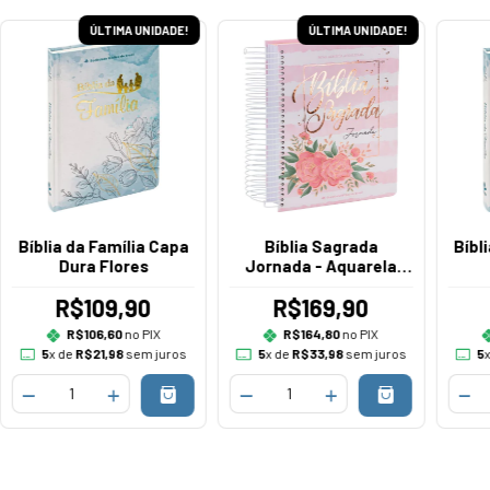
ÚLTIMA UNIDADE!
ÚLTIMA UNIDADE!
Bíblia da Família Capa
Bíblia Sagrada
Bíbl
Dura Flores
Jornada - Aquarela
Rosa
R$109,90
R$169,90
R$106,60
no PIX
R$164,80
no PIX
5
x de
R$21,98
sem juros
5
x de
R$33,98
sem juros
5