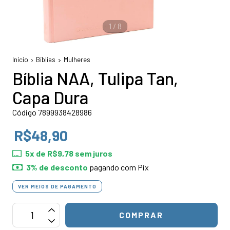
1
/
8
Início
Bíblias
Mulheres
Bíblia NAA, Tulipa Tan,
Capa Dura
Código 7899938428986
R$48,90
5
x de
R$9,78
sem juros
3% de desconto
pagando com Pix
VER MEIOS DE PAGAMENTO