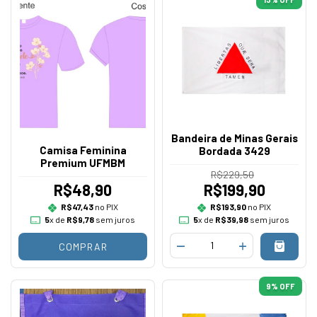
Bandeira de Minas Gerais
Camisa Feminina
Bordada 3429
Premium UFMBM
R$229,50
R$48,90
R$199,90
R$47,43
no PIX
R$193,90
no PIX
5
x de
R$9,78
sem juros
5
x de
R$39,98
sem juros
COMPRAR
9
% OFF