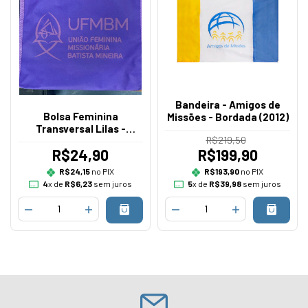
Bandeira - Amigos de
Bolsa Feminina
Missões - Bordada (2012)
Transversal Lilas -
R$219,50
UFMBM
R$24,90
R$199,90
R$24,15
no PIX
R$193,90
no PIX
4
x de
R$6,23
sem juros
5
x de
R$39,98
sem juros