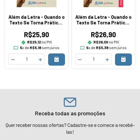
Além da Letra - Quando o
Além da Letra - Quando o
Texto Se Torna Prática -
Texto Se Torna Prática -
Aluno
Professor
R$25,90
R$26,90
R$25,12
no PIX
R$26,09
no PIX
5
x de
R$5,18
sem juros
5
x de
R$5,38
sem juros
Receba todas as promoções
Quer receber nossas ofertas? Cadastre-se e comece a recebê-
las!