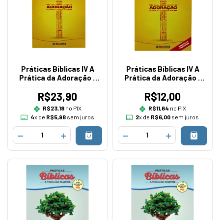
Práticas Bíblicas IV A
Práticas Bíblicas IV A
Prática da Adoração -
Prática da Adoração -
Edição Aluno
Edição Professor
R$23,90
R$12,00
R$23,18
no PIX
R$11,64
no PIX
4
x de
R$5,98
sem juros
2
x de
R$6,00
sem juros