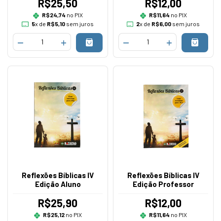
R$25,50
R$12,00
R$24,74
no PIX
R$11,64
no PIX
5
x de
R$5,10
sem juros
2
x de
R$6,00
sem juros
Reflexões Bíblicas IV
Reflexões Bíblicas IV
Edição Aluno
Edição Professor
R$25,90
R$12,00
R$25,12
no PIX
R$11,64
no PIX