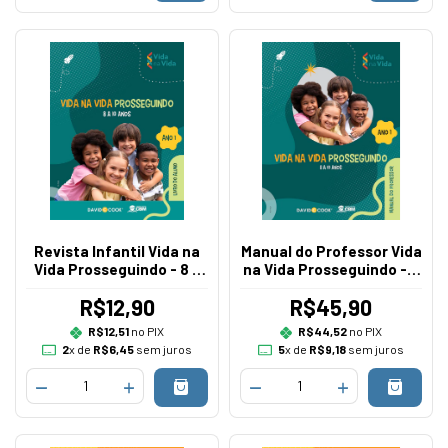
Revista Infantil Vida na
Manual do Professor Vida
Vida Prosseguindo - 8 a
na Vida Prosseguindo - 8
10 anos - Currículo I
a 10 anos - Currículo I
R$12,90
R$45,90
R$12,51
no PIX
R$44,52
no PIX
2
x de
R$6,45
sem juros
5
x de
R$9,18
sem juros