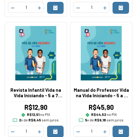
Revista Infantil Vida na
Manual do Professor Vida
Vida Iniciando - 5 a 7
na Vida Iniciando - 5 a 7
anos - Currículo I
anos -Currículo I
R$12,90
R$45,90
R$12,51
no PIX
R$44,52
no PIX
2
x de
R$6,45
sem juros
5
x de
R$9,18
sem juros