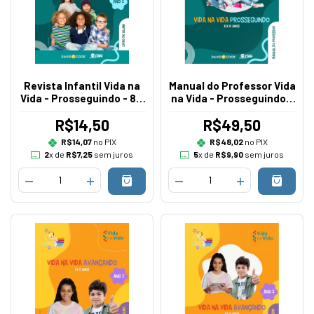
Revista Infantil Vida na
Manual do Professor Vida
Vida - Prosseguindo - 8 a
na Vida - Prosseguindo -
10 anos - Currículo II
8 a 10 anos - Currículo II
R$14,50
R$49,50
R$14,07
no PIX
R$48,02
no PIX
2
x de
R$7,25
sem juros
5
x de
R$9,90
sem juros