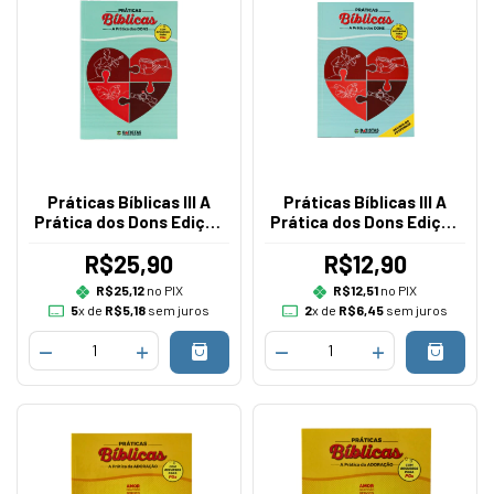
Práticas Bíblicas III A
Práticas Bíblicas III A
Prática dos Dons Edição
Prática dos Dons Edição
Aluno
Professor
R$25,90
R$12,90
R$25,12
no PIX
R$12,51
no PIX
5
x de
R$5,18
sem juros
2
x de
R$6,45
sem juros