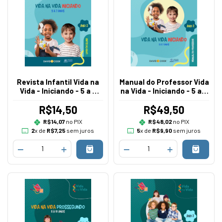
Revista Infantil Vida na
Manual do Professor Vida
Vida - Iniciando - 5 a 7
na Vida - Iniciando - 5 a 7
anos - Currículo II
anos - Currículo II
R$14,50
R$49,50
R$14,07
no PIX
R$48,02
no PIX
2
x de
R$7,25
sem juros
5
x de
R$9,90
sem juros