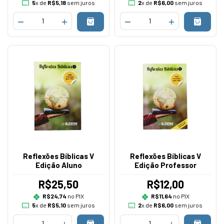
5
x de
R$5,18
sem juros
2
x de
R$6,00
sem juros
Reflexões Bíblicas V
Reflexões Bíblicas V
Edição Aluno
Edição Professor
R$25,50
R$12,00
R$24,74
no PIX
R$11,64
no PIX
5
x de
R$5,10
sem juros
2
x de
R$6,00
sem juros