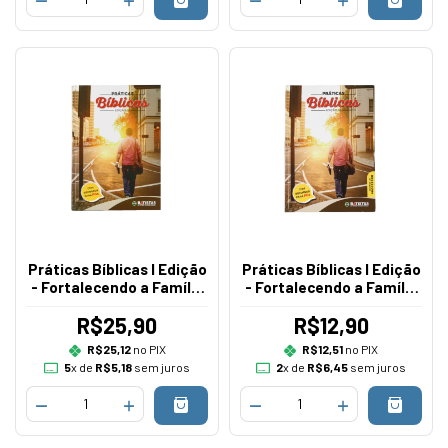
Práticas Bíblicas I Edição
Práticas Bíblicas I Edição
- Fortalecendo a Família
- Fortalecendo a Família
Cristo - Edição Aluno
Cristo - Edição Professor
R$25,90
R$12,90
R$25,12
no PIX
R$12,51
no PIX
5
x de
R$5,18
sem juros
2
x de
R$6,45
sem juros