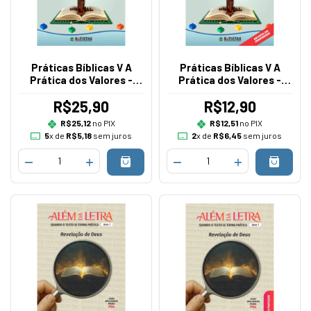
Práticas Bíblicas V A
Práticas Bíblicas V A
Prática dos Valores -
Prática dos Valores -
Edição Aluno
Edição Professor
R$25,90
R$12,90
R$25,12
no PIX
R$12,51
no PIX
5
x de
R$5,18
sem juros
2
x de
R$6,45
sem juros