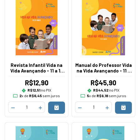
Revista Infantil Vida na
Manual do Professor Vida
Vida Avançando - 11 a 12
na Vida Avançando - 11 a
anos - Currículo I
12 anos - Currículo I
R$12,90
R$45,90
R$12,51
no PIX
R$44,52
no PIX
2
x de
R$6,45
sem juros
5
x de
R$9,18
sem juros