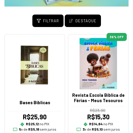
FILTRAR
DESTAQUE
36
% OFF
Revista Escola Bíblica de
Férias - Meus Tesouros
Bases Biblicas
R$23,90
R$25,90
R$15,30
R$25,12
no PIX
R$14,84
no PIX
5
x de
R$5,18
sem juros
3
x de
R$5,10
sem juros