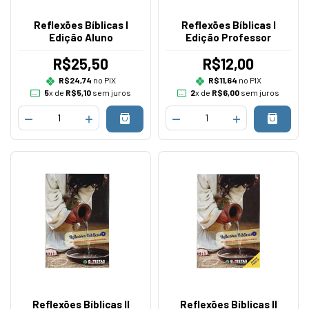
Reflexões Bíblicas I
Reflexões Bíblicas I
Edição Aluno
Edição Professor
R$25,50
R$12,00
R$24,74
no PIX
R$11,64
no PIX
5
x de
R$5,10
sem juros
2
x de
R$6,00
sem juros
Reflexões Bíblicas II
Reflexões Bíblicas II