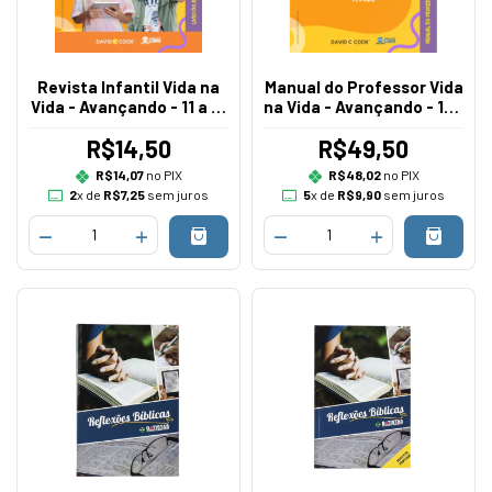
Revista Infantil Vida na
Manual do Professor Vida
Vida - Avançando - 11 a 12
na Vida - Avançando - 11 a
anos - Currículo II
12 anos - Currículo II
R$14,50
R$49,50
R$14,07
no PIX
R$48,02
no PIX
2
x de
R$7,25
sem juros
5
x de
R$9,90
sem juros