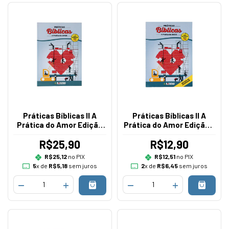
Práticas Bíblicas II A
Práticas Bíblicas II A
Prática do Amor Edição
Prática do Amor Edição -
Aluno
Professor
R$25,90
R$12,90
R$25,12
no PIX
R$12,51
no PIX
5
x de
R$5,18
sem juros
2
x de
R$6,45
sem juros