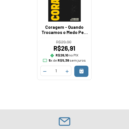
Coragem - Quando
Trocamos o Medo Pela
Fé
R$29,90
R$26,91
R$26,10
no PIX
5
x de
R$5,38
sem juros