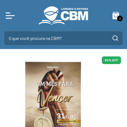
0
30
% OFF