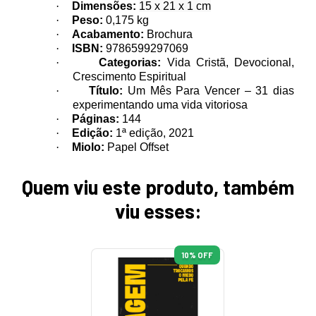
·
Dimensões:
15 x 21 x 1 cm
·
Peso:
0,175 kg
·
Acabamento:
Brochura
·
ISBN:
9786599297069
·
Categorias:
Vida Cristã, Devocional,
Crescimento Espiritual
·
Título:
Um Mês Para Vencer – 31 dias
experimentando uma vida vitoriosa
·
Páginas:
144
·
Edição:
1ª edição, 2021
·
Miolo:
Papel Offset
Quem viu este produto, também
viu esses:
10
% OFF