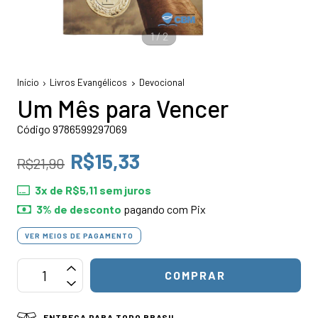
1
/
2
Início
Livros Evangélicos
Devocional
Um Mês para Vencer
Código 9786599297069
R$15,33
R$21,90
3
x de
R$5,11
sem juros
3% de desconto
pagando com Pix
VER MEIOS DE PAGAMENTO
ENTREGA PARA TODO BRASIL