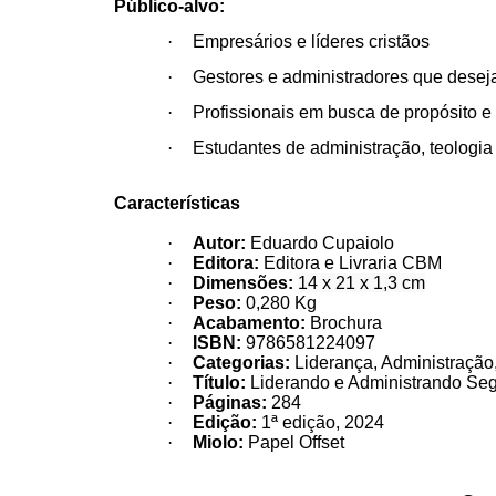
Público-alvo:
·
Empresários e líderes cristãos
·
Gestores e administradores que deseja
·
Profissionais em busca de propósito e
·
Estudantes de administração, teologia
Características
·
Autor:
Eduardo Cupaiolo
·
Editora:
Editora e Livraria CBM
·
Dimensões:
14 x 21 x 1,3 cm
·
Peso:
0,280 Kg
·
Acabamento:
Brochura
·
ISBN:
9786581224097
·
Categorias:
Liderança, Administração,
·
Título:
Liderando e Administrando Se
·
Páginas:
284
·
Edição:
1ª edição, 2024
·
Miolo:
Papel Offset