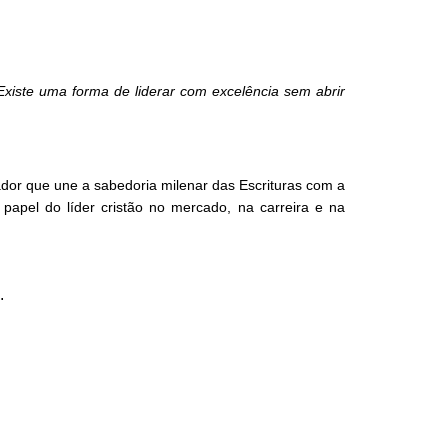
Existe uma forma de liderar com excelência sem abrir
dor que une a sabedoria milenar das Escrituras com a
papel do líder cristão no mercado, na carreira e na
.