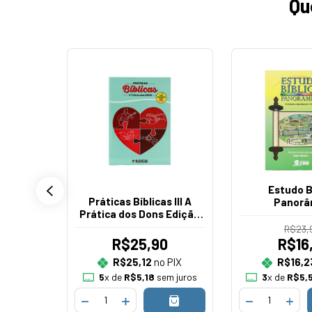
Qu
30
% OFF
Estudo B
ligiosa
Práticas Bíblicas III A
Panorâ
Prática dos Dons Edição
Aluno
R$23,
3
R$25,90
R$16
 PIX
R$25,12
no PIX
R$16,2
em juros
5
x de
R$5,18
sem juros
3
x de
R$5,