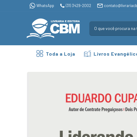
WhatsApp
(31) 3429-2002
contato@livrariac
Toda a Loja
Livros Evangélic