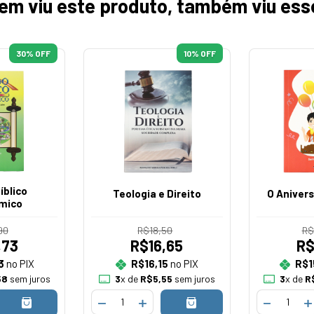
em viu este produto, também viu ess
30
% OFF
10
% OFF
íblico
Teologia e Direito
O Anivers
mico
90
R$18,50
R$
,73
R$16,65
R$
3
no PIX
R$16,15
no PIX
R$1
58
sem juros
3
x de
R$5,55
sem juros
3
x de
R