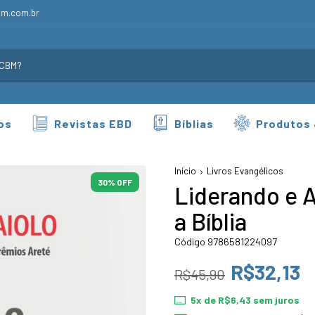
bm.com.br
os
Revistas EBD
Bíblias
Produtos
Início
Livros Evangélicos
30
% OFF
Liderando e 
a Bíblia
Código 9786581224097
R$32,13
R$45,90
5
x de
R$6,43
sem juros