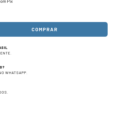
om Pix
ASIL
IENTE.
O?
 NO WHATSAPP.
DOS.