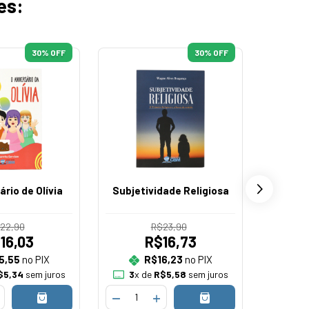
es:
30
% OFF
30
% OFF
ário de Olívia
Subjetividade Religiosa
Prátic
Prátic
22,90
R$23,90
16,03
R$16,73
5,55
no PIX
R$16,23
no PIX
$5,34
sem juros
3
x de
R$5,58
sem juros
5
x 