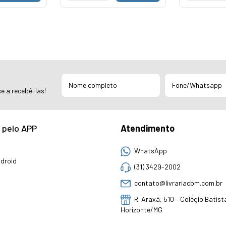
e a recebê-las!
 pelo APP
Atendimento
WhatsApp
droid
(31) 3429-2002
contato@livrariacbm.com.br
R. Araxá, 510 – Colégio Batist
Horizonte/MG