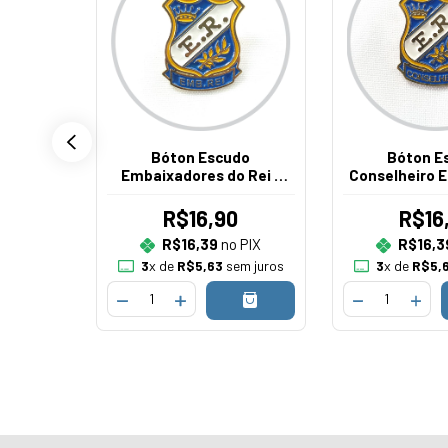
Bóton Escudo
Bóton E
Embaixadores do Rei -
Conselheiro 
Genérico - CCT (6008)
do Rei - Fu
Novo
(6007) -
R$16,90
R$16
R$16,39
no PIX
R$16,3
3
x de
R$5,63
sem juros
3
x de
R$5,