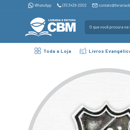
WhatsApp
(31) 3429-2002
contato@livrariac
Toda a Loja
Livros Evangélic