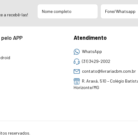
e a recebê-las!
 pelo APP
Atendimento
WhatsApp
droid
(31) 3429-2002
contato@livrariacbm.com.br
R. Araxá, 510 – Colégio Batist
Horizonte/MG
itos reservados.