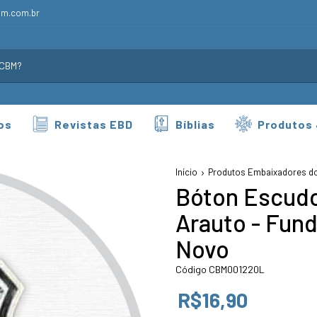
bm.com.br
os
Revistas EBD
Bíblias
Produtos
Início
Produtos Embaixadores do
Bóton Escudo
Arauto - Fund
Novo
Código CBM001220L
R$16,90