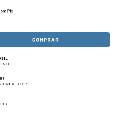
om Pix
ASIL
IENTE.
O?
 NO WHATSAPP.
DOS.