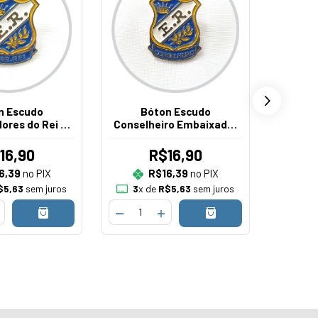
n Escudo
Bóton Escudo
Cha
ores do Rei -
Conselheiro Embaixador
Emba
 - CCT (6008)
do Rei - Fundido CCT
Novo
(6007) - Novo
16,90
R$16,90
6,39
no PIX
R$16,39
no PIX
$5,63
sem juros
3
x de
R$5,63
sem juros
2
x 