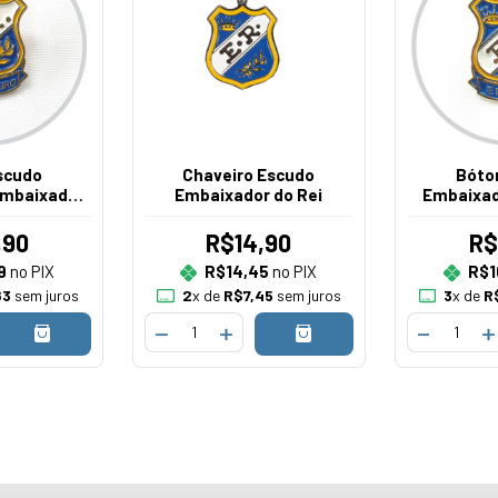
scudo
Chaveiro Escudo
Bóto
Embaixador
Embaixador do Rei
Embaixad
ndido CCT
Genérico
 Novo
,90
R$14,90
R$
9
no PIX
R$14,45
no PIX
R$1
63
sem juros
2
x de
R$7,45
sem juros
3
x de
R