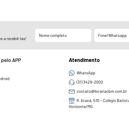
e a recebê-las!
 pelo APP
Atendimento
WhatsApp
droid
(31) 3429-2002
contato@livrariacbm.com.br
R. Araxá, 510 – Colégio Batist
Horizonte/MG