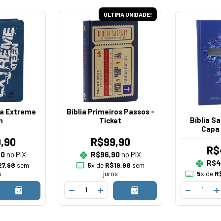
ÚLTIMA UNIDADE!
da Extreme
Bíblia Primeiros Passos -
Bíblia S
n
Ticket
Capa 
,90
R$99,90
R$
70
no PIX
R$96,90
no PIX
R$4
7,98
sem
5
x de
R$19,98
sem
s
juros
5
x de
R