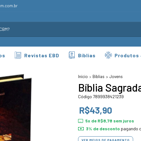
bm.com.br
os
Revistas EBD
Bíblias
Produtos
Início
Bíblias
Jovens
Bíblia Sagrad
Código 7899938421239
R$43,90
5
x de
R$8,78
sem juros
3% de desconto
pagando c
VER MEIOS DE PAGAMENTO