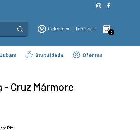
Cadastre-se
|
Fazer login
0
 Jubam
Gratuidade
Ofertas
a - Cruz Mármore
om Pix