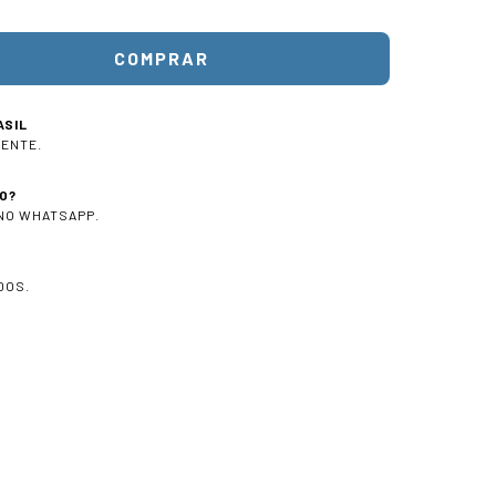
ASIL
IENTE.
O?
 NO WHATSAPP.
DOS.