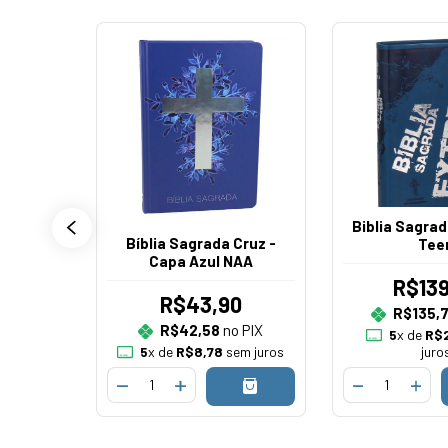
Biblia Sagra
Bíblia Sagrada Cruz -
Tee
Capa Azul NAA
R$139
R$43,90
R$135,
R$42,58
no PIX
5
x de
R$2
5
x de
R$8,78
sem juros
juro