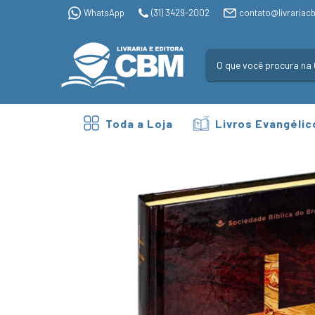
WhatsApp
(31) 3429-2002
contato@livrariac
Toda a Loja
Livros Evangélic