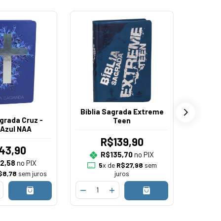
Biblia Sagrada Extreme
Bíblia 
agrada Cruz -
Teen
Azul NAA
R$139,90
43,90
R$135,70
no PIX
2,58
no PIX
5
x de
R$27,98
sem
5
$8,78
sem juros
juros