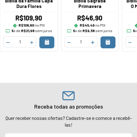
Bíblia da Família Capa
Bíblia Sagrada
Bíbl
Dura Flores
Primavera
O 
R$109,90
R$46,90
R$106,60
no PIX
R$45,49
no PIX
5
x de
R$21,98
sem juros
5
x de
R$9,38
sem juros
5
x
Receba todas as promoções
Quer receber nossas ofertas? Cadastre-se e comece a recebê-
las!