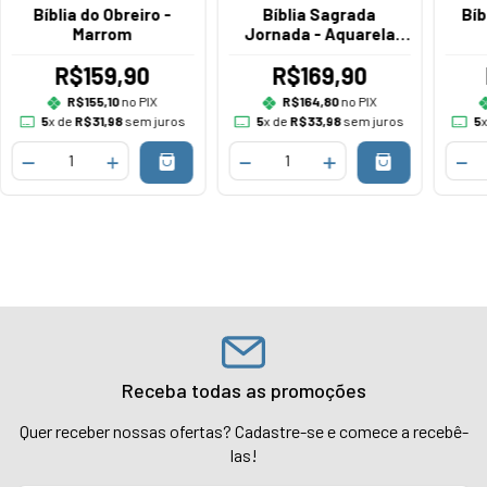
Bíblia do Obreiro -
Bíblia Sagrada
Bíb
Marrom
Jornada - Aquarela
Rosa
R$159,90
R$169,90
R$155,10
no PIX
R$164,80
no PIX
5
x de
R$31,98
sem juros
5
x de
R$33,98
sem juros
5
Receba todas as promoções
Quer receber nossas ofertas? Cadastre-se e comece a recebê-
las!