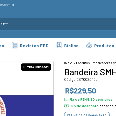
bm.com.br
os
Revistas EBD
Bíblias
Produtos
Início
Produtos Embaixadores do
ÚLTIMA UNIDADE!
Bandeira SM
Código CBM002040L
R$229,50
5
x de
R$45,90
sem juros
3% de desconto
pagando c
VER MEIOS DE PAGAMENTO