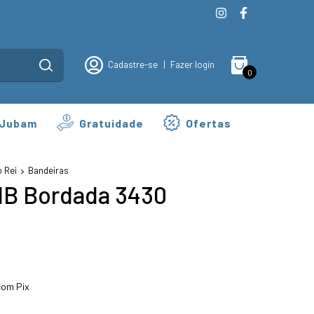
Cadastre-se
|
Fazer login
0
 Jubam
Gratuidade
Ofertas
 Rei
Bandeiras
HB Bordada 3430
om Pix