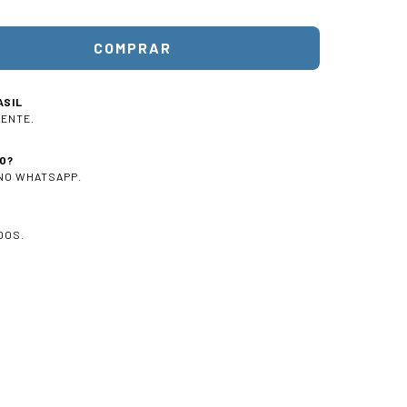
ASIL
IENTE.
O?
 NO WHATSAPP.
DOS.