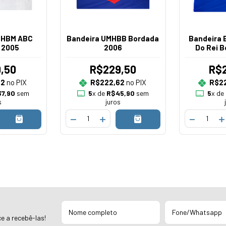
MHBM ABC
Bandeira UMHBB Bordada
Bandeira 
 2005
2006
Do Rei 
,50
R$229,50
R$
82
no PIX
R$222,62
no PIX
R$2
7,90
sem
5
x de
R$45,90
sem
5
x de
s
juros
e a recebê-las!