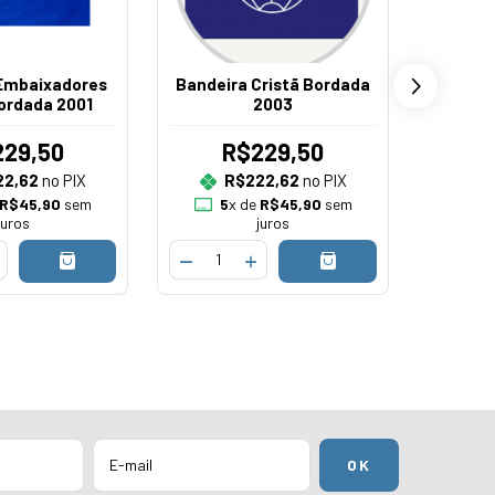
Embaixadores
Bandeira Cristã Bordada
Bande
Bordada 2001
2003
229,50
R$229,50
22,62
no PIX
R$222,62
no PIX
R
R$45,90
sem
5
x de
R$45,90
sem
5
juros
juros