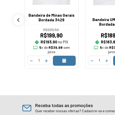
Bandeira de Minas Gerais
ordada
Bandeira U
Bordada 3429
Bordada
R$229,50
0
R$199,90
R$189
o PIX
R$193,90
no PIX
R$183,
90
sem
5
x de
R$39,98
sem
5
x de
R$3
juros
juro
Receba todas as promoções
Quer receber nossas ofertas? Cadastre-se e comec