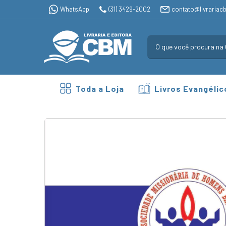
WhatsApp
(31) 3429-2002
contato@livrariac
Toda a Loja
Livros Evangélic