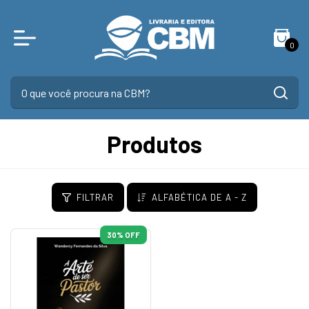
0
Produtos
FILTRAR
ALFABÉTICA DE A - Z
30
% OFF