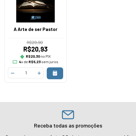
A Arte de ser Pastor
R$29,90
R$20,93
R$20,30
no PIX
4
x de
R$5,23
sem juros
Receba todas as promoções