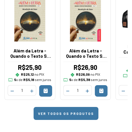
Bo
Além da Letra -
Além da Letra -
Cam
Quando o Texto Se
Quando o Texto Se
Ju
Torna Prática -
Torna Prática -
R$25,90
R$26,90
Aluno
Professor
R$25,12
no PIX
R$26,09
no PIX
5
5
x de
R$5,18
sem juros
5
x de
R$5,38
sem juros
VER TODOS OS PRODUTOS