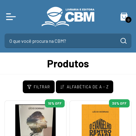
0
Produtos
FILTRAR
ALFABÉTICA DE A - Z
10
% OFF
30
% OFF