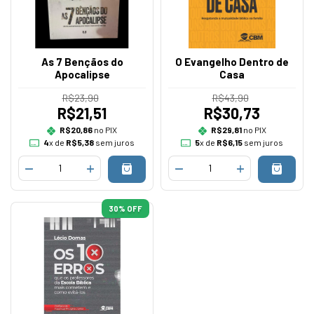
As 7 Bençãos do
O Evangelho Dentro de
Apocalipse
Casa
R$23,90
R$43,90
R$21,51
R$30,73
R$20,86
no PIX
R$29,81
no PIX
4
x de
R$5,38
sem juros
5
x de
R$6,15
sem juros
30
% OFF