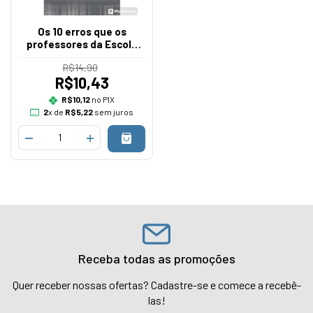
Os 10 erros que os
professores da Escola
Bíblica mais cometem
R$14,90
R$10,43
R$10,12
no PIX
2
x de
R$5,22
sem juros
Receba todas as promoções
Quer receber nossas ofertas? Cadastre-se e comece a recebê-
las!